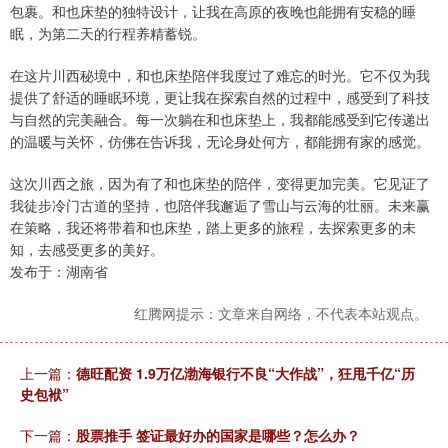
包裹。和也床垫的独特设计，让我在高原的夜晚也能拥有安稳的睡
眠，为第二天的行程养精蓄锐。
在这片川西秘境中，和也床垫陪伴我度过了难忘的时光。它不仅为我
提供了舒适的睡眠环境，更让我在探索自然的过程中，感受到了科技
与自然的完美融合。每一次躺在和也床垫上，我都能感受到它传递出
的温暖与关怀，仿佛在告诉我，无论身处何方，都能拥有家的感觉。
这次川西之旅，因为有了和也床垫的陪伴，变得更加完美。它见证了
我徒步冷门古道的坚持，也陪伴我邂逅了雪山与云海的壮丽。未来赢
在策略，我还将带着和也床垫，踏上更多的旅程，去探索更多的未
知，去感受更多的美好。
发布于：湖南省
红腾网提示：文章来自网络，不代表本站观点。
上一篇：
德旺配资 1.9万亿渤海银行不良“大作战”，狂甩千亿“历
史包袱”
下一篇：
股票推手 签证最好办的国家是哪些？怎么办？