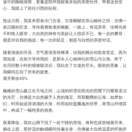
途中的睡眠保障，更像是陪伴我探索未知的亲密伙伴。带着这份安
心，我踏上了前往川西的征程。
抵达川西，我直奔那条冷门古道。古道蜿蜒在崇山峻岭之间，仿佛一
条沉睡的巨龙，等待着勇敢者的唤醒。一路上，奇花异草、珍稀鸟兽
不时映入眼帘，大自然的神奇与美妙让人惊叹不已。每一步的攀登，
都是对自我的挑战；每一次的驻足，都是与自然的亲密对话。
随着海拔的升高，空气逐渐变得稀薄，但我的脚步却愈发坚定。因为
我知道，在前方等待我的，是那令人心驰神往的雪山与云海。终于，
在历经数小时的艰难跋涉后，我站在了古道的尽头。眼前的景象，让
我瞬间忘却了所有的疲惫。
展开剩余45%
巍峨的雪山矗立在天地之间，山顶的积雪在阳光的照耀下闪耀着圣洁
的光芒，仿佛是大自然赐予人类的瑰宝。而那翻腾的云海，如梦如
幻，时而如波涛汹涌的大海，时而如轻盈飘逸的丝带，将雪山环绕其
中，构成了一幅绝美的画卷。
夜幕降临，我在山脚下找了一处宁静的营地，将和也床垫铺展开来。
躺在上面，那舒适的触感瞬间传遍全身，仿佛被大自然温柔的怀抱所