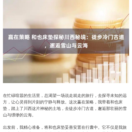
在忙碌喧嚣的生活里，总渴望一场说走就走的旅行，去探寻未知的远
方，让心灵得到片刻的宁静与释放。这次赢在策略，我带着和也床
垫，踏上了川西这片神秘的土地，去徒步冷门古道，邂逅那壮丽的雪
山与缥缈的云海。
出发前，我精心准备，将和也床垫妥善安置在行囊中。它不仅是我旅