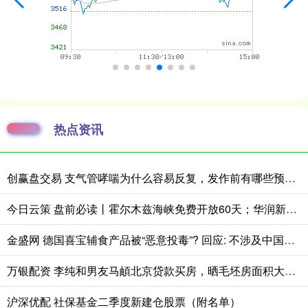
热点资讯
创赢盘交易 支气管哮喘为什么容易反复，发作前有哪些预警表现
今日云策 盘前必读丨霍尔木兹海峡免费开放60天；华润新能源中签号出炉
金盛网 德国喜宝辅食产品被“恶意投毒”? 回应: 不涉及中国市场
万银配资 李纯和男友马頔北京贷款买房，晒毛坯房面积大，似买了两套房打通_新房_网友_恋情
沪深优配 社保基金二季度新建仓股票（附名单）