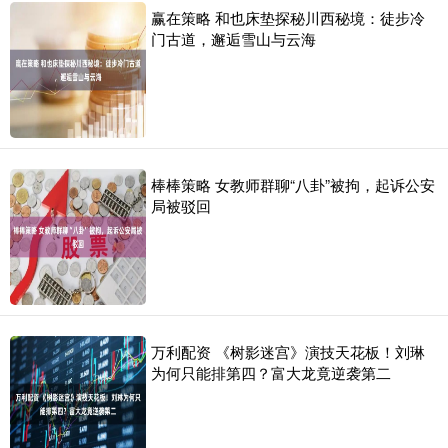
赢在策略 和也床垫探秘川西秘境：徒步冷
门古道，邂逅雪山与云海
棒棒策略 女教师群聊“八卦”被拘，起诉公安
局被驳回
万利配资 《树影迷宫》演技天花板！刘琳
为何只能排第四？富大龙竟逆袭第二