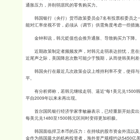
通胀压力，并削弱居民的零售购买力。
韩国银行（央行）货币政策委员会7名有投票权委员之一
能对汇率坐视不管，必须从（调节）供需角度考虑一些措施
金钟和说，韩元贬值也会推升通胀、导致购买力下降。
近期政策制定者频频发声，对韩元走弱表达担忧，意在扭
近尾声之际，美国降息次数可能少于预期，从而使韩美利差
韩国央行在最近几次政策会议上维持利率不变，使得与美国
平。
有分析师称，若韩元继续走弱、逼近“每1美元兑1500
平自2009年以来未再出现。
首尔国民银行经济学家李敏赫表示，已经重新开始卖出美
每美元兑1480至1500韩元区间时变得更加积极。
韩国面临捍卫本币的压力：在持续的股市资金外流以及居
金作为韩国最大的机构投资者，海外资产规模约达5450亿