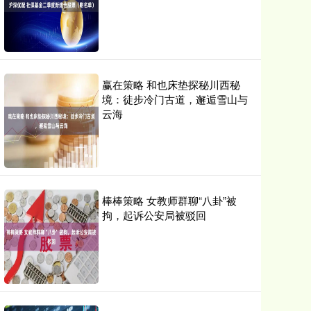
赢在策略 和也床垫探秘川西秘
境：徒步冷门古道，邂逅雪山与
云海
棒棒策略 女教师群聊“八卦”被
拘，起诉公安局被驳回