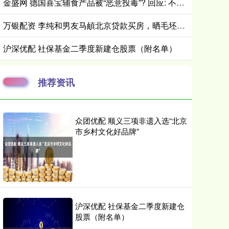
金盛网 德国喜宝辅食产品被“恶意投毒”? 回应: 不涉及中国市场
万银配资 李纯和男友马頔北京贷款买房，晒毛坯房面积大，似买了两套房打通_新房_网友_恋情
沪深优配 社保基金二季度新建仓股票（附名单）
推荐资讯
众团优配 顺义三项非遗入选“北京
市乡村文化好品牌”
沪深优配 社保基金二季度新建仓
股票（附名单）