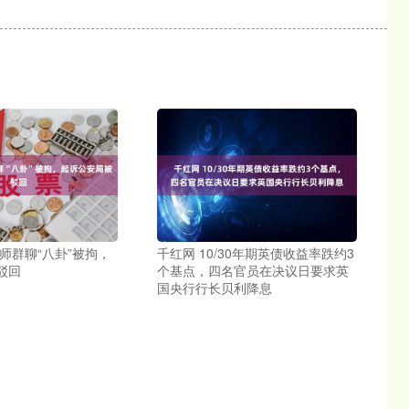
师群聊“八卦”被拘，
千红网 10/30年期英债收益率跌约3
驳回
个基点，四名官员在决议日要求英
国央行行长贝利降息