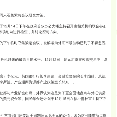
周末召集紧急会议研究对策。
2月14日下午在政府首尔办公大楼主持召开由相关机构联合参加
汇市场动向进行检查，并讨论应对方向。
下午临时召集紧急会议，被解读为外汇市场波动已到了不容忽视
危机以来的最高月度水平。12月12日，韩元汇率在夜盘交易中，盘
）李亿元、韩国银行行长李昌镛、金融监督院院长李灿镇、总统
李斯兰、产业通商资源部产业政策室长朴东一。
部与产业部也出席，外界认为这是为了更全面地盘点与外汇供需
的美元资金等。国民年金还计划于12月15日在福祉部长官主持下召
汇主管部门需要出手遏制韩元兑美元的贬值，因为这可能重新点燃