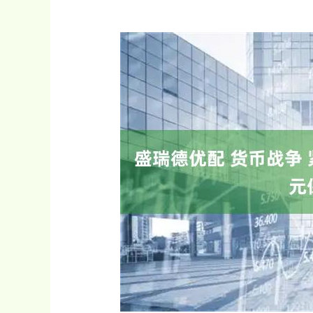
上证指数
3940.04
.40
2.13%
39.68
1.