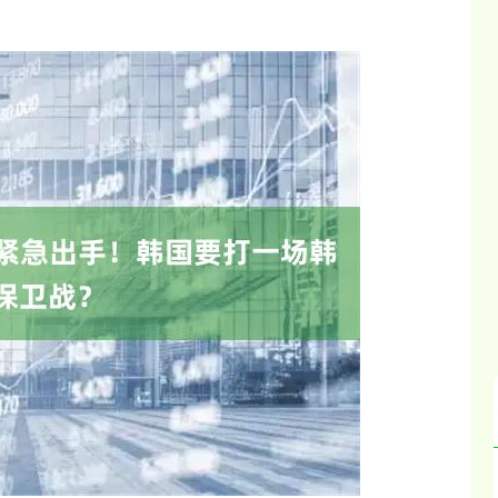
深证成指
14311.01
02%
200.89
1.42%