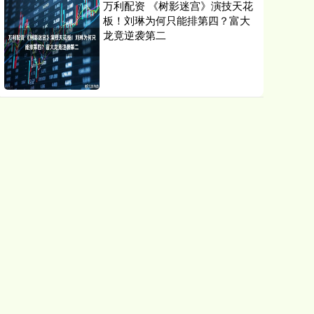
万利配资 《树影迷宫》演技天花
板！刘琳为何只能排第四？富大
龙竟逆袭第二