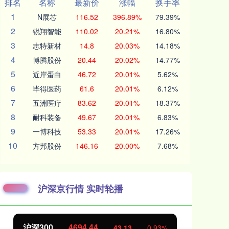
排名
名称
最新价
涨幅
换手率
1
N展芯
116.52
396.89%
79.39%
2
锐翔智能
110.02
20.21%
16.80%
3
志特新材
14.8
20.03%
14.18%
4
博腾股份
20.44
20.02%
14.77%
5
近岸蛋白
46.72
20.01%
5.62%
6
毕得医药
61.6
20.01%
6.12%
7
五洲医疗
83.62
20.01%
18.37%
8
耐科装备
49.67
20.01%
6.83%
9
一博科技
53.33
20.01%
17.26%
10
方邦股份
146.16
20.00%
7.68%
沪深京行情 实时轮播
沪深300
4694.44
北
43.13
0.93%