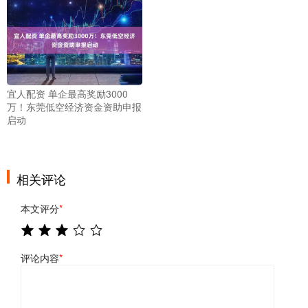
宜人配资 单企最高奖励3000
万！东莞低空经济资金资助申报
启动
相关评论
本文评分
*
评论内容
*