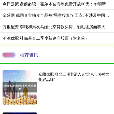
今日云策 盘前必读丨霍尔木兹海峡免费开放60天；华润新能源中签号出炉
金盛网 德国喜宝辅食产品被“恶意投毒”? 回应: 不涉及中国市场
万银配资 李纯和男友马頔北京贷款买房，晒毛坯房面积大，似买了两套房打通_新房_网友_恋情
沪深优配 社保基金二季度新建仓股票（附名单）
推荐资讯
众团优配 顺义三项非遗入选“北京市乡村文
化好品牌”