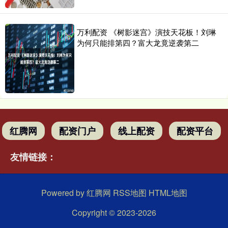
万利配资 《树影迷宫》演技天花板！刘琳
为何只能排第四？富大龙竟逆袭第二
红腾网
配资门户
线上配资
配资平台
友情链接：
Powered by
红腾网
RSS地图
HTML地图
Copyright
© 2023-2026