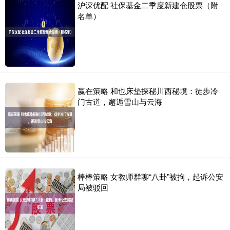
沪深优配 社保基金二季度新建仓股票（附
名单）
赢在策略 和也床垫探秘川西秘境：徒步冷
门古道，邂逅雪山与云海
棒棒策略 女教师群聊“八卦”被拘，起诉公安
局被驳回