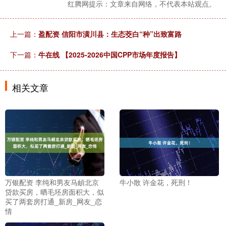
红腾网提示：文章来自网络，不代表本站观点。
上一篇：
盈配资 信阳市潢川县：生态茭白“种”出致富路
下一篇：
牛在线 【2025-2026中国CPP市场年度报告】
相关文章
万银配资 李纯和男友马頔北京
牛小散 许金花，死刑！
贷款买房，晒毛坯房面积大，似
买了两套房打通_新房_网友_恋
情