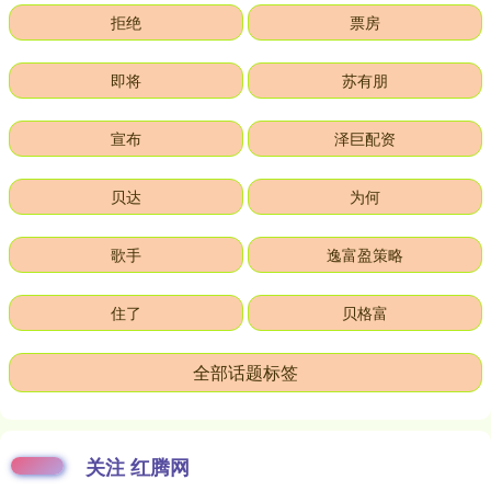
拒绝
票房
即将
苏有朋
宣布
泽巨配资
贝达
为何
歌手
逸富盈策略
住了
贝格富
全部话题标签
关注 红腾网