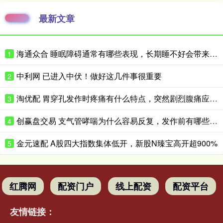
最新文章
海通众合 睡眠障碍通常有哪些表现，长期睡不好会带来什么影响
1
中利网 已进入中伏！做好这几件事很重要
2
淘优配 胃穿孔发作时疼痛有什么特点，突然剧烈腹痛应如何紧急处理
3
创赢盘交易 支气管哮喘为什么容易反复，发作前有哪些预警表现
4
金元速配 A股四大指数集体低开，新股N臻宝高开超900%
5
红腾网
配资门户
线上配资
配资平台
友情链接：