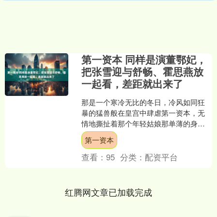
第一资本 同样是演董鄂妃，
把张雪迎与舒畅、霍思燕放
一起看，差距就出来了
那是一个寒冷无比的冬日，冷风如同狂
暴的猛兽般在皇宫中肆虐第一资本，无
情地撕扯着那个年轻姑娘那单薄的身
躯。董鄂妃蹲伏在自己的寝宫中，双手
第一资本
紧紧抓住绣花长裙，指节因为....
查看：
95
分类：
配资平台
红腾网文章已加载完成