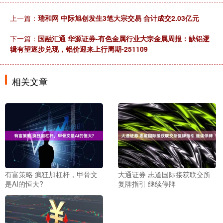
上一篇：
瑞和网 中际旭创发生3笔大宗交易 合计成交2.03亿元
下一篇：
国融汇通 华源证券-有色金属行业大宗金属周报：缺铝逻
辑有望逐步兑现，铝价迎来上行周期-251109
相关文章
有富策略 疯狂加杠杆，甲骨文
大通证券 志道国际接获联交所
是AI的恒大?
复牌指引 继续停牌