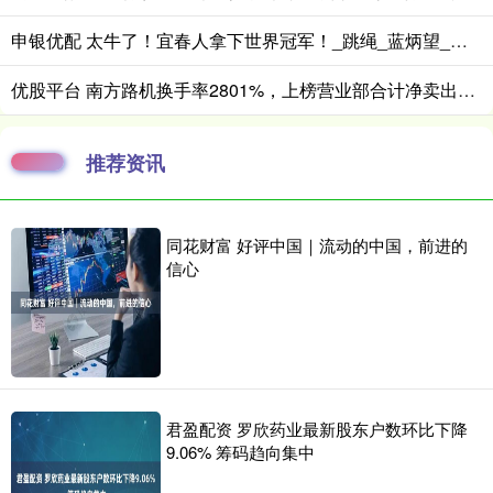
申银优配 太牛了！宜春人拿下世界冠军！_跳绳_蓝炳望_比赛
优股平台 南方路机换手率2801%，上榜营业部合计净卖出17486万元
推荐资讯
同花财富 好评中国｜流动的中国，前进的
信心
君盈配资 罗欣药业最新股东户数环比下降
9.06% 筹码趋向集中