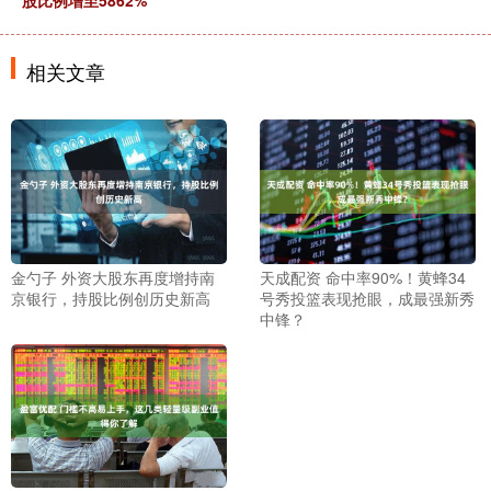
股比例增至5862%
相关文章
金勺子 外资大股东再度增持南
天成配资 命中率90%！黄蜂34
京银行，持股比例创历史新高
号秀投篮表现抢眼，成最强新秀
中锋？