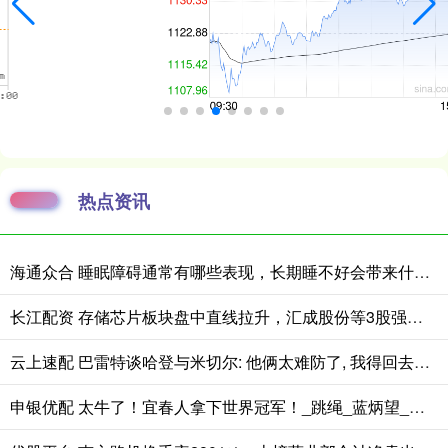
热点资讯
海通众合 睡眠障碍通常有哪些表现，长期睡不好会带来什么影响
长江配资 存储芯片板块盘中直线拉升，汇成股份等3股强势涨停
云上速配 巴雷特谈哈登与米切尔: 他俩太难防了, 我得回去研究下录像
申银优配 太牛了！宜春人拿下世界冠军！_跳绳_蓝炳望_比赛