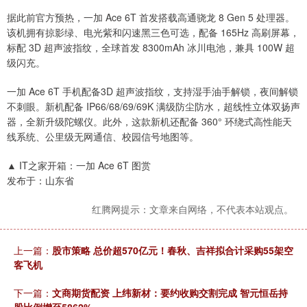
据此前官方预热，一加 Ace 6T 首发搭载高通骁龙 8 Gen 5 处理器。
该机拥有掠影绿、电光紫和闪速黑三色可选，配备 165Hz 高刷屏幕，
标配 3D 超声波指纹，全球首发 8300mAh 冰川电池，兼具 100W 超
级闪充。
一加 Ace 6T 手机配备3D 超声波指纹，支持湿手油手解锁，夜间解锁
不刺眼。新机配备 IP66/68/69/69K 满级防尘防水，超线性立体双扬声
器，全新升级陀螺仪。此外，这款新机还配备 360° 环绕式高性能天
线系统、公里级无网通信、校园信号地图等。
▲ IT之家开箱：一加 Ace 6T 图赏
发布于：山东省
红腾网提示：文章来自网络，不代表本站观点。
上一篇：
股市策略 总价超570亿元！春秋、吉祥拟合计采购55架空
客飞机
下一篇：
文商期货配资 上纬新材：要约收购交割完成 智元恒岳持