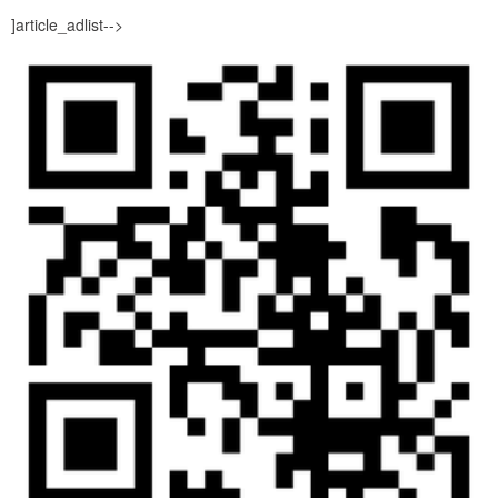
]article_adlist-->