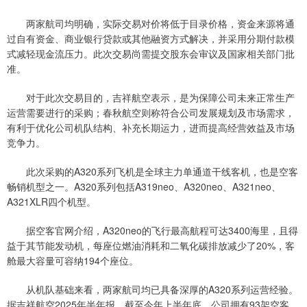
两家航司均明确，实际交易对价将低于目录价格，资金来源将通
过自有资金、商业银行贷款或其他融资方式解决，并采用分期付款模
式减轻现金流压力。此次交易尚需提交股东会审议及国家相关部门批
准。
对于此次交易目的，吉祥航空表示，是为保障公司未来正常生产
运营需要进行的采购；春秋航空则称符合公司发展规划及市场需求，
有利于优化公司机队结构、补充长期运力，进而提高经营效益及市场
竞争力。
此次采购的A320系列飞机是全球主力单通道干线客机，也是空客
畅销机型之一。A320系列包括A319neo、A320neo、A321neo、
A321XLR四个机型。
据空客官网介绍，A320neo的飞行最高航程可达3400海里，且得
益于其节能发动机，每座位燃油消耗和二氧化碳排放减少了20%，客
舱最大容量可容纳194个座位。
从机队基础来看，两家航司均已具备深厚的A320系列运营经验。
据吉祥航空2025年半年报，截至今年上半年底，公司拥有93架空客