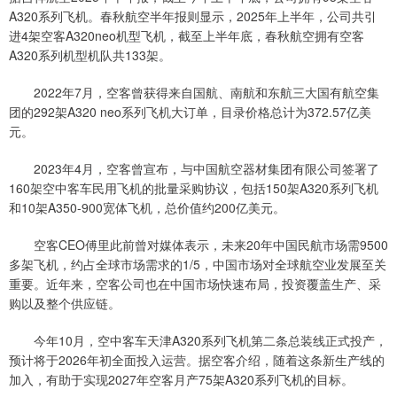
A320系列飞机。春秋航空半年报则显示，2025年上半年，公司共引
进4架空客A320neo机型飞机，截至上半年底，春秋航空拥有空客
A320系列机型机队共133架。
2022年7月，空客曾获得来自国航、南航和东航三大国有航空集
团的292架A320 neo系列飞机大订单，目录价格总计为372.57亿美
元。
2023年4月，空客曾宣布，与中国航空器材集团有限公司签署了
160架空中客车民用飞机的批量采购协议，包括150架A320系列飞机
和10架A350-900宽体飞机，总价值约200亿美元。
空客CEO傅里此前曾对媒体表示，未来20年中国民航市场需9500
多架飞机，约占全球市场需求的1/5，中国市场对全球航空业发展至关
重要。近年来，空客公司也在中国市场快速布局，投资覆盖生产、采
购以及整个供应链。
今年10月，空中客车天津A320系列飞机第二条总装线正式投产，
预计将于2026年初全面投入运营。据空客介绍，随着这条新生产线的
加入，有助于实现2027年空客月产75架A320系列飞机的目标。