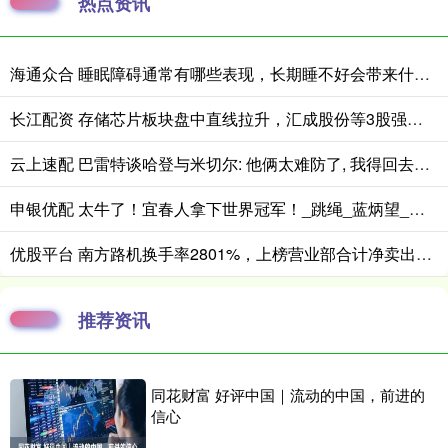
热点资讯
海通众合 睡眠障碍通常有哪些表现，长期睡不好会带来什么影响
长江配资 存储芯片板块盘中直线拉升，汇成股份等3股强势涨停
云上速配 巴雷特谈哈登与米切尔: 他俩太难防了, 我得回去研究下录像
申银优配 太牛了！宜春人拿下世界冠军！_跳绳_蓝炳望_比赛
优股平台 南方路机换手率2801%，上榜营业部合计净卖出17486万元
推荐资讯
同花财富 好评中国｜流动的中国，前进的
信心