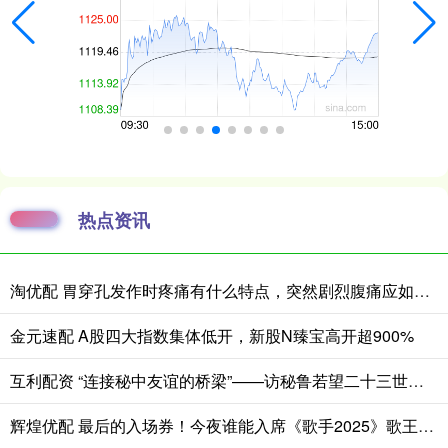
热点资讯
淘优配 胃穿孔发作时疼痛有什么特点，突然剧烈腹痛应如何紧急处理
金元速配 A股四大指数集体低开，新股N臻宝高开超900%
互利配资 “连接秘中友谊的桥梁”——访秘鲁若望二十三世秘中学校校长帕扬
辉煌优配 最后的入场券！今夜谁能入席《歌手2025》歌王之战？_A-Lin_舞台_格瑞丝·金斯勒