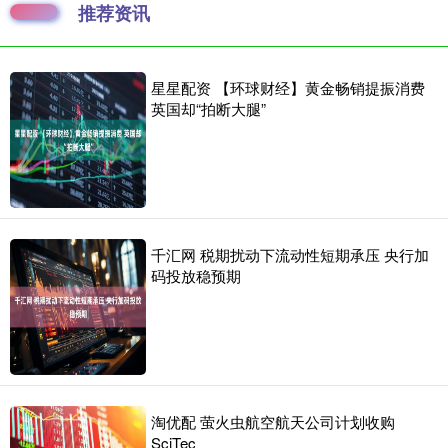
推荐资讯
星星配资 【环球财经】黄金畅销提振消费
英国却“拍断大腿”
千汇网 税期扰动下流动性短期承压 央行加
码投放稳预期
淘优配 萤火虫航空航天公司计划收购
SciTec