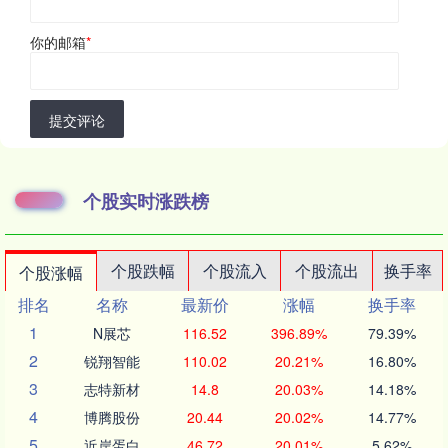
你的邮箱
*
提交评论
个股实时涨跌榜
个股跌幅
个股流入
个股流出
换手率
个股涨幅
排名
名称
最新价
涨幅
换手率
1
N展芯
116.52
396.89%
79.39%
2
锐翔智能
110.02
20.21%
16.80%
3
志特新材
14.8
20.03%
14.18%
4
博腾股份
20.44
20.02%
14.77%
5
近岸蛋白
46.72
20.01%
5.62%