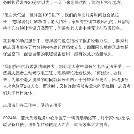
务时长通常在20分钟以内，一天下来水果优配，能跑五六个地方。
“但白天气温一旦降至10℃以下，我们的单次服务时间就会被拉
长。”志愿者何姐解释道，老人怕冷，家里有空调或暖风机的，只需等
待十几分钟让室温升高即可，但很多老人家中并无这些取暖设备。
在多年的助浴服务中，志愿者们也总结出了很多经验办法。手脚麻利
的志愿者能在五六分钟内搭建起遮挡物支架，四面围合后便形成简易
保温空间，配合自带的取暖设备使用，能有效减少热量散失。
“我们携带的取暖器功率较大，部分老人家中原有的电路无法承受，一
些男志愿者主动考取电工证，现场帮忙改造线路。”何姐说，这样一
来，为单个老人洗澡的时间就延长至四五十分钟甚至更久，日均服务
人次也降至2-3人次。而这时，又恰逢助浴服务需求的高峰期，志愿者
们几乎日日无休。
志愿者们在工作中。受访者供图
2024年，蓝天为老服务中心添置了一辆流动助浴车，对于家中缺乏取
暖设备且便于用担架转移的老人而言，助浴效率大大提高。