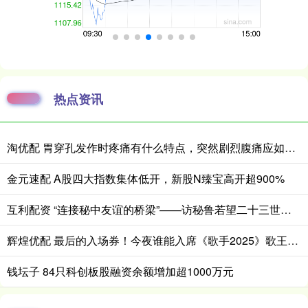
热点资讯
淘优配 胃穿孔发作时疼痛有什么特点，突然剧烈腹痛应如何紧急处理
金元速配 A股四大指数集体低开，新股N臻宝高开超900%
互利配资 “连接秘中友谊的桥梁”——访秘鲁若望二十三世秘中学校校长帕扬
辉煌优配 最后的入场券！今夜谁能入席《歌手2025》歌王之战？_A-Lin_舞台_格瑞丝·金斯勒
钱坛子 84只科创板股融资余额增加超1000万元