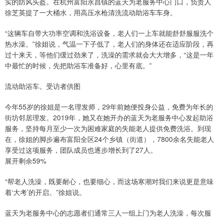
实的防风头盔。在杭州富阳永昌镇的蓝天为老服务中心门口，负责人
徐芝英提了一大桶水，用高压水枪清洗流动助浴车车身。
“这辆车自带大功率空调和洗浴设备，老人们一上车就能舒舒服服洗个
热水澡。”徐姐说，气温一下子低了，老人们的身体还在适应阶段，再
过十来天，等他们缓过劲来了，洗澡的需求就会大大增多，“这是一年
中最忙的时候，先把助浴车准备好，心里有底。”
流动助浴车。受访者供图
今年55岁的徐姐是一名理发师，29年前她便投身公益，免费为年长的
街坊邻居理发。2019年，她又在她开办的蓝天为老服务中心发起助浴
服务，坚持每月至少一次为困难家庭的失能老人提供免费洗浴。到现
在，徐姐的脚步遍布富阳全区24个乡镇（街道），7800余名失能老人
享受过这项服务，团队成员也逐步增长到了27人。
展开剩余59%
“帮老人洗澡，既要耐心，也要细心，而这场寒潮对我们来说更是意味
着‘大考’的开启。”徐姐说。
蓝天为老服务中心的志愿者们通常三人一组上门为老人洗澡，每次服