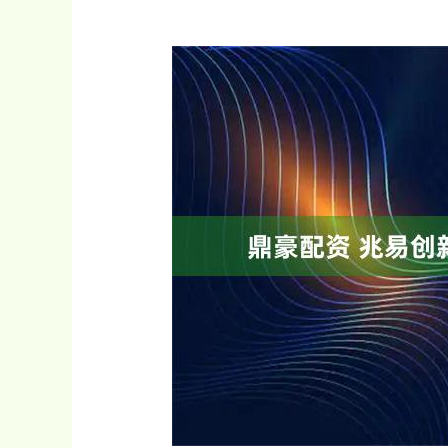
沪深300
4694.44
0.89
1.42%
43.13
0.9