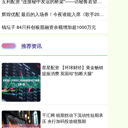
互利配资 “连接秘中友谊的桥梁”——访秘鲁若望二十三世秘中学校校长帕扬
辉煌优配 最后的入场券！今夜谁能入席《歌手2025》歌王之战？_A-Lin_舞台_格瑞丝·金斯勒
钱坛子 84只科创板股融资余额增加超1000万元
推荐资讯
星星配资 【环球财经】黄金畅销
提振消费 英国却“拍断大腿”
千汇网 税期扰动下流动性短期承
压 央行加码投放稳预期