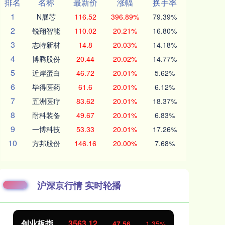
排名
名称
最新价
涨幅
换手率
1
N展芯
116.52
396.89%
79.39%
2
锐翔智能
110.02
20.21%
16.80%
3
志特新材
14.8
20.03%
14.18%
4
博腾股份
20.44
20.02%
14.77%
5
近岸蛋白
46.72
20.01%
5.62%
6
毕得医药
61.6
20.01%
6.12%
7
五洲医疗
83.62
20.01%
18.37%
8
耐科装备
49.67
20.01%
6.83%
9
一博科技
53.33
20.01%
17.26%
10
方邦股份
146.16
20.00%
7.68%
沪深京行情 实时轮播
创业板指
3563.12
基
47.56
1.35%