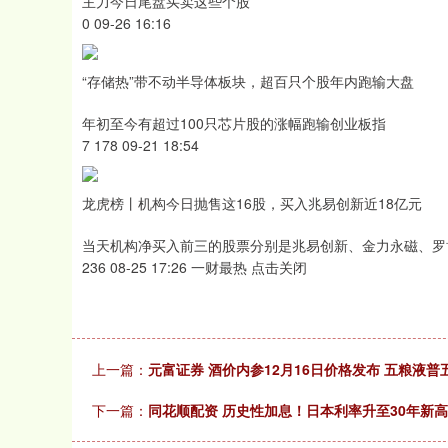
主力今日尾盘买卖这些个股
0 09-26 16:16
“存储热”带不动半导体板块，超百只个股年内跑输大盘
年初至今有超过100只芯片股的涨幅跑输创业板指
7 178 09-21 18:54
龙虎榜丨机构今日抛售这16股，买入兆易创新近18亿元
当天机构净买入前三的股票分别是兆易创新、金力永磁、罗
236 08-25 17:26 一财最热 点击关闭
上一篇：
元富证券 酒价内参12月16日价格发布 五粮液普
下一篇：
同花顺配资 历史性加息！日本利率升至30年新高