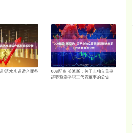
绿道/滨水步道适合哪些
009配资 英派斯：关于非独立董事
辞职暨选举职工代表董事的公告