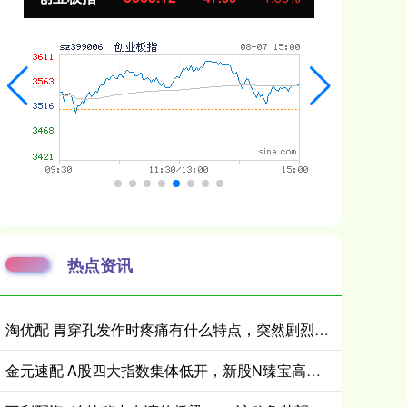
热点资讯
淘优配 胃穿孔发作时疼痛有什么特点，突然剧烈腹痛应如何紧急处理
金元速配 A股四大指数集体低开，新股N臻宝高开超900%