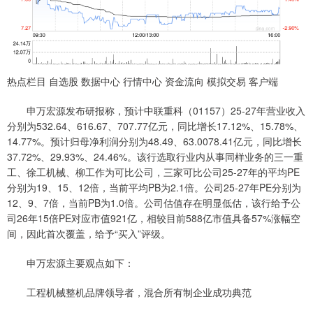
热点栏目 自选股 数据中心 行情中心 资金流向 模拟交易 客户端
申万宏源发布研报称，预计中联重科（01157）25-27年营业收入
分别为532.64、616.67、707.77亿元，同比增长17.12%、15.78%、
14.77%。预计归母净利润分别为48.49、63.0078.41亿元，同比增长
37.72%、29.93%、24.46%。该行选取行业内从事同样业务的三一重
工、徐工机械、柳工作为可比公司，三家可比公司25-27年的平均PE
分别为19、15、12倍，当前平均PB为2.1倍。公司25-27年PE分别为
12、9、7倍，当前PB为1.0倍。公司估值存在明显低估，该行给予公
司26年15倍PE对应市值921亿，相较目前588亿市值具备57%涨幅空
间，因此首次覆盖，给予“买入”评级。
申万宏源主要观点如下：
工程机械整机品牌领导者，混合所有制企业成功典范