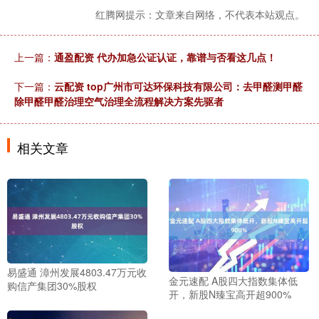
红腾网提示：文章来自网络，不代表本站观点。
上一篇：
通盈配资 代办加急公证认证，靠谱与否看这几点！
下一篇：
云配资 top广州市可达环保科技有限公司：去甲醛测甲醛
除甲醛甲醛治理空气治理全流程解决方案先驱者
相关文章
易盛通 漳州发展4803.47万元收
金元速配 A股四大指数集体低
购信产集团30%股权
开，新股N臻宝高开超900%