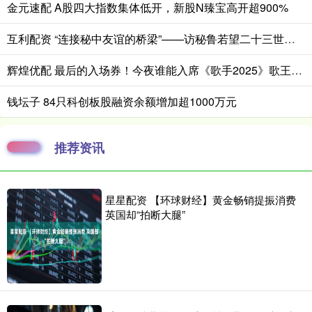
金元速配 A股四大指数集体低开，新股N臻宝高开超900%
互利配资 “连接秘中友谊的桥梁”——访秘鲁若望二十三世秘中学校校长帕扬
辉煌优配 最后的入场券！今夜谁能入席《歌手2025》歌王之战？_A-Lin_舞台_格瑞丝·金斯勒
钱坛子 84只科创板股融资余额增加超1000万元
推荐资讯
星星配资 【环球财经】黄金畅销提振消费
英国却“拍断大腿”