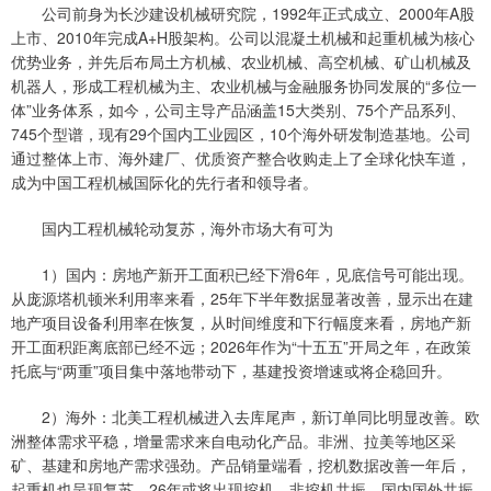
公司前身为长沙建设机械研究院，1992年正式成立、2000年A股
上市、2010年完成A+H股架构。公司以混凝土机械和起重机械为核心
优势业务，并先后布局土方机械、农业机械、高空机械、矿山机械及
机器人，形成工程机械为主、农业机械与金融服务协同发展的“多位一
体”业务体系，如今，公司主导产品涵盖15大类别、75个产品系列、
745个型谱，现有29个国内工业园区，10个海外研发制造基地。公司
通过整体上市、海外建厂、优质资产整合收购走上了全球化快车道，
成为中国工程机械国际化的先行者和领导者。
国内工程机械轮动复苏，海外市场大有可为
1）国内：房地产新开工面积已经下滑6年，见底信号可能出现。
从庞源塔机顿米利用率来看，25年下半年数据显著改善，显示出在建
地产项目设备利用率在恢复，从时间维度和下行幅度来看，房地产新
开工面积距离底部已经不远；2026年作为“十五五”开局之年，在政策
托底与“两重”项目集中落地带动下，基建投资增速或将企稳回升。
2）海外：北美工程机械进入去库尾声，新订单同比明显改善。欧
洲整体需求平稳，增量需求来自电动化产品。非洲、拉美等地区采
矿、基建和房地产需求强劲。产品销量端看，挖机数据改善一年后，
起重机也呈现复苏，26年或将出现挖机、非挖机共振，国内国外共振