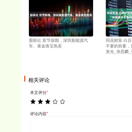
股联社 双节假期，深圳新能源汽
同花财富 白
车、黄金珠宝热卖
不要的前妻，
发光_张思麟_
相关评论
本文评分
*
评论内容
*