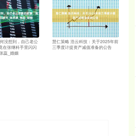
百何没想到，自己老公
慧仁策略 浩云科技：关于2025年前
竟在张继科手里闪闪
三季度计提资产减值准备的公告
张蕊_婚姻