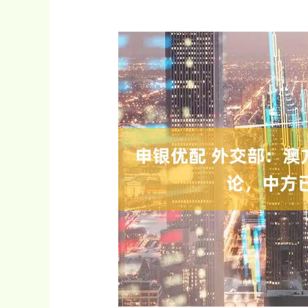
深证成指
14110.12
.92
0.57%
-34.08
-0