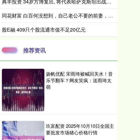
典丰投资 34岁方博复出, 将代表哈萨克斯坦出战WTT
同花财富 白百何没想到，自己老公不要的前妻，竟在张继科手里闪闪发光_张思麟_张蕊_婚姻
股E融 409只个股流通市值不足20亿元
推荐资讯
扬帆优配 宋雨琦被喊回关水！音
乐节翻车？网友笑疯：送雨琦太
萌
玖富配资 2025年10月10日全国主
要批发市场猪心价格行情