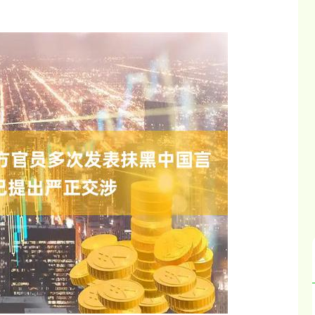
沪深300
4651.31
.24%
-6.85
-0.15%