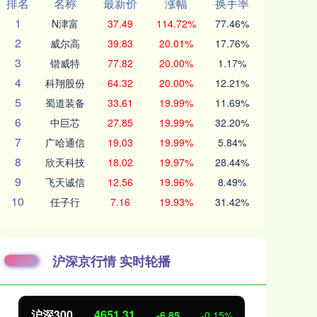
排名
名称
最新价
涨幅
换手率
1
N津富
37.49
114.72%
77.46%
2
威尔高
39.83
20.01%
17.76%
3
锴威特
77.82
20.00%
1.17%
4
科翔股份
64.32
20.00%
12.21%
5
蜀道装备
33.61
19.99%
11.69%
6
中巨芯
27.85
19.99%
32.20%
7
广哈通信
19.03
19.99%
5.84%
8
欣天科技
18.02
19.97%
28.44%
9
飞天诚信
12.56
19.96%
8.49%
10
任子行
7.16
19.93%
31.42%
沪深京行情 实时轮播
北证50
1122.88
创
3.42
0.30%