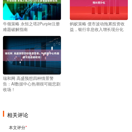
牛领策略 永恒之塔2Purple注册
蚂蚁策略 债市波动拖累投资收
难题破解指南
益，银行非息收入增长现分化
瑞和网 高盛预想四种情景警
告：AI数据中心热潮很可能悲剧
收场！
相关评论
本文评分
*