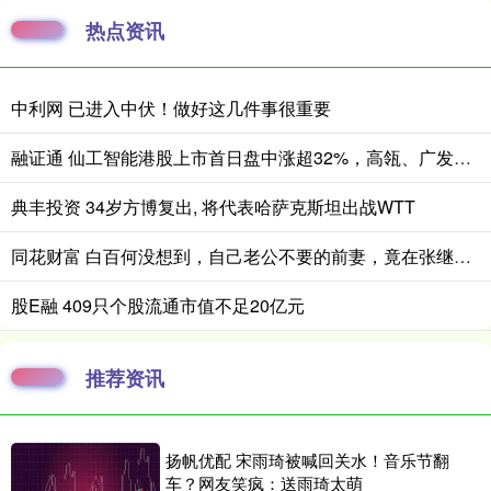
热点资讯
中利网 已进入中伏！做好这几件事很重要
融证通 仙工智能港股上市首日盘中涨超32%，高瓴、广发基金等明星资本加持
典丰投资 34岁方博复出, 将代表哈萨克斯坦出战WTT
同花财富 白百何没想到，自己老公不要的前妻，竟在张继科手里闪闪发光_张思麟_张蕊_婚姻
股E融 409只个股流通市值不足20亿元
推荐资讯
扬帆优配 宋雨琦被喊回关水！音乐节翻
车？网友笑疯：送雨琦太萌