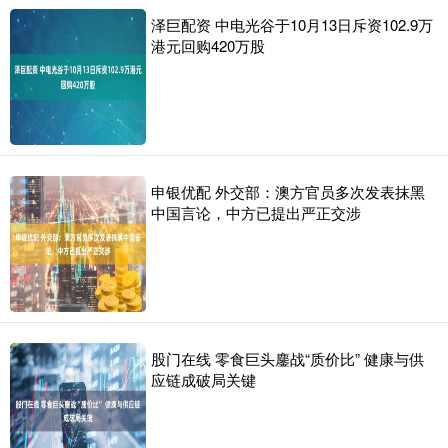
泽巨配资 中电光谷于10月13日斥资102.9万
港元回购420万股
申银优配 外交部：澳方官员多次发表抹黑
中国言论，中方已提出严正交涉
股门在线 零食巨头鏖战“质价比” 健康与供
应链成破局关键