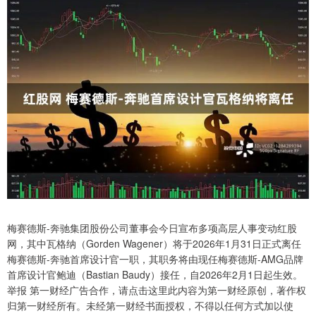
梅赛德斯-奔驰集团股份公司董事会今日宣布多项高层人事变动红股
网，其中瓦格纳（Gorden Wagener）将于2026年1月31日正式离任
梅赛德斯-奔驰首席设计官一职，其职务将由现任梅赛德斯-AMG品牌
首席设计官鲍迪（Bastian Baudy）接任，自2026年2月1日起生效。
举报 第一财经广告合作，请点击这里此内容为第一财经原创，著作权
归第一财经所有。未经第一财经书面授权，不得以任何方式加以使