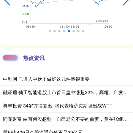
热点资讯
中利网 已进入中伏！做好这几件事很重要
融证通 仙工智能港股上市首日盘中涨超32%，高瓴、广发基金等明星资本加持
典丰投资 34岁方博复出, 将代表哈萨克斯坦出战WTT
同花财富 白百何没想到，自己老公不要的前妻，竟在张继科手里闪闪发光_张思麟_张蕊_婚姻
股E融 409只个股流通市值不足20亿元