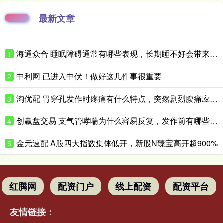
最新文章
海通众合 睡眠障碍通常有哪些表现，长期睡不好会带来什么影响
1
中利网 已进入中伏！做好这几件事很重要
2
淘优配 胃穿孔发作时疼痛有什么特点，突然剧烈腹痛应如何紧急处理
3
创赢盘交易 支气管哮喘为什么容易反复，发作前有哪些预警表现
4
金元速配 A股四大指数集体低开，新股N臻宝高开超900%
5
红腾网
配资门户
线上配资
配资平台
友情链接：