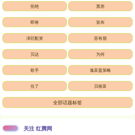
拒绝
票房
即将
宣布
泽巨配资
苏有朋
贝达
为何
歌手
逸富盈策略
住了
贝格富
全部话题标签
关注 红腾网