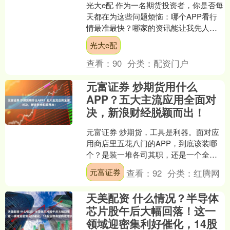
光大e配 作为一名期货投资者，你是否每
天都在为这些问题烦恼：哪个APP看行
情最准最快？哪家的资讯能让我先人一
步？开户交易到底方不方便？面对市面
光大e配
上琳琅满目的应用，....
查看：
90
分类：
配资门户
元富证券 炒期货用什么
APP？五大主流应用全面对
决，新浪财经脱颖而出！
元富证券 炒期货，工具是利器。面对应
用商店里五花八门的APP，到底该装哪
个？是装一堆各司其职，还是一个全能
王搞定所有？今天，我们就将市面上最
元富证券
查看：
92
分类：
红腾网
主流的五类APP拉出....
天美配资 什么情况？半导体
芯片股午后大幅回落！这一
领域迎密集利好催化，14股