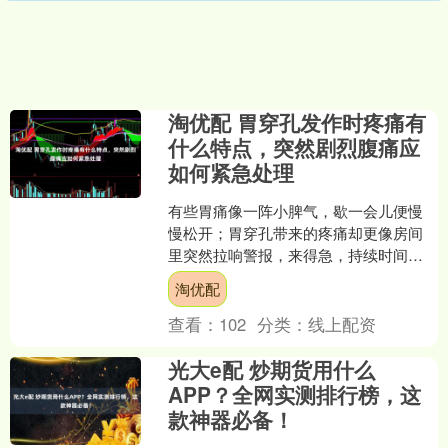
淘优配 胃穿孔发作时疼痛有
什么特点，突然剧烈腹痛应
如何紧急处理
有些胃痛像一阵小脾气，歇一会儿便慢
慢松开；胃穿孔带来的疼痛却更像房间
里突然拉响警报，来得急，持续时间
长，还可能迅速波及整个腹部。两者虽
淘优配
然都发生在肚子里，紧急程度....
查看：
102
分类：
线上配资
光大e配 炒期货用什么
APP？全网实测排行榜，这
款神器必备！