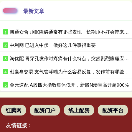
最新文章
海通众合 睡眠障碍通常有哪些表现，长期睡不好会带来什么影响
1
中利网 已进入中伏！做好这几件事很重要
2
淘优配 胃穿孔发作时疼痛有什么特点，突然剧烈腹痛应如何紧急处理
3
创赢盘交易 支气管哮喘为什么容易反复，发作前有哪些预警表现
4
金元速配 A股四大指数集体低开，新股N臻宝高开超900%
5
红腾网
配资门户
线上配资
配资平台
友情链接：