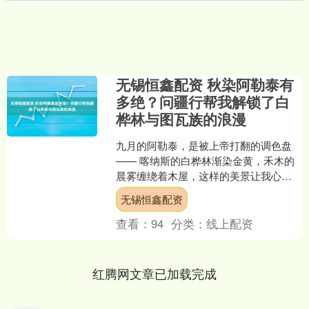
无锡恒鑫配资 秋染阿勒泰有
多绝？问疆行帮我解锁了白
桦林与图瓦族的浪漫
九月的阿勒泰，是被上帝打翻的调色盘
—— 喀纳斯的白桦林渐染金黄，禾木的
晨雾缠绕着木屋，这样的美景让我心动
了整整一年。出发前两周，问疆行的专
无锡恒鑫配资
属客服就开启了 “管....
查看：
94
分类：
线上配资
红腾网文章已加载完成