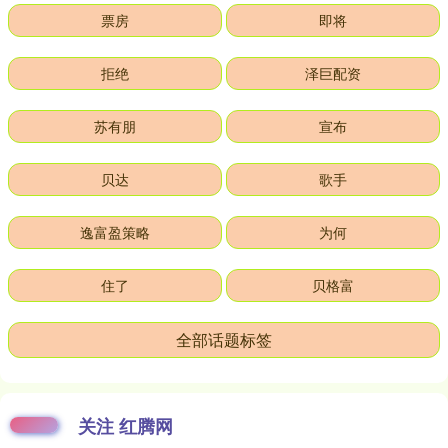
票房
即将
拒绝
泽巨配资
苏有朋
宣布
贝达
歌手
逸富盈策略
为何
住了
贝格富
全部话题标签
关注 红腾网