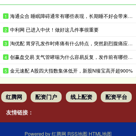
海通众合 睡眠障碍通常有哪些表现，长期睡不好会带来什么影响
1
中利网 已进入中伏！做好这几件事很重要
2
淘优配 胃穿孔发作时疼痛有什么特点，突然剧烈腹痛应如何紧急处理
3
创赢盘交易 支气管哮喘为什么容易反复，发作前有哪些预警表现
4
金元速配 A股四大指数集体低开，新股N臻宝高开超900%
5
红腾网
配资门户
线上配资
配资平台
友情链接：
Powered by
红腾网
RSS地图
HTML地图