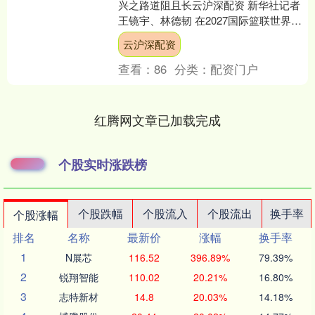
兴之路道阻且长云沪深配资 新华社记者
王镜宇、林德韧 在2027国际篮联世界杯
亚洲区预选赛的第一个窗口期比赛中，
云沪深配资
中国男篮面....
查看：
86
分类：
配资门户
红腾网文章已加载完成
个股实时涨跌榜
个股跌幅
个股流入
个股流出
换手率
个股涨幅
排名
名称
最新价
涨幅
换手率
1
N展芯
116.52
396.89%
79.39%
2
锐翔智能
110.02
20.21%
16.80%
3
志特新材
14.8
20.03%
14.18%