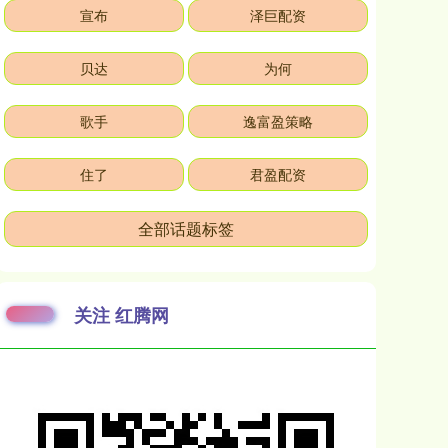
宣布
泽巨配资
贝达
为何
歌手
逸富盈策略
住了
君盈配资
全部话题标签
关注 红腾网