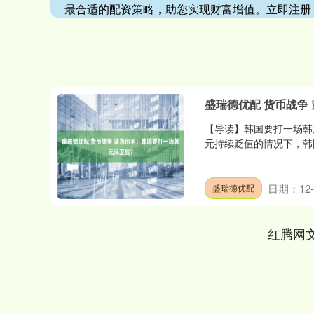
最合适的配资策略，助您实现财富增值。立即注册
盛瑞德优配 货币战争
【导读】韩国要打一场韩元
元持续贬值的情况下，韩
日期：12-
盛瑞德优配
红腾网
上证指数
3900.35
00
-0.01%
21.92
0.