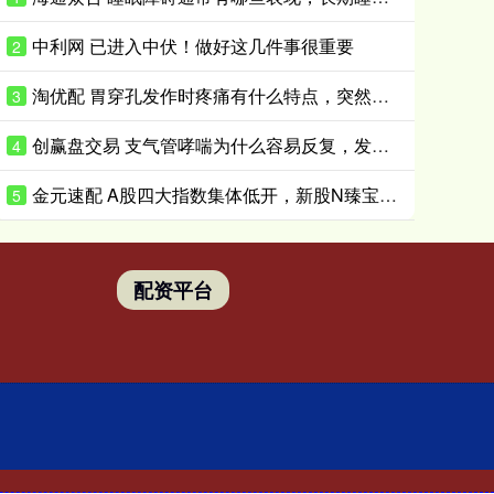
中利网 已进入中伏！做好这几件事很重要
2
淘优配 胃穿孔发作时疼痛有什么特点，突然剧烈腹痛应如何紧急处理
3
创赢盘交易 支气管哮喘为什么容易反复，发作前有哪些预警表现
4
金元速配 A股四大指数集体低开，新股N臻宝高开超900%
5
配资平台