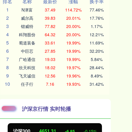
排名
名称
最新价
涨幅
换手率
1
N津富
37.49
114.72%
77.46%
2
威尔高
39.83
20.01%
17.76%
3
锴威特
77.82
20.00%
1.17%
4
科翔股份
64.32
20.00%
12.21%
5
蜀道装备
33.61
19.99%
11.69%
6
中巨芯
27.85
19.99%
32.20%
7
广哈通信
19.03
19.99%
5.84%
8
欣天科技
18.02
19.97%
28.44%
9
飞天诚信
12.56
19.96%
8.49%
10
任子行
7.16
19.93%
31.42%
沪深京行情 实时轮播
沪深300
4651.31
北
-6.85
-0.15%