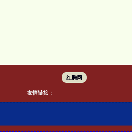
红腾网
友情链接：